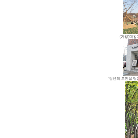
(가칭)대왕
'청년의 도전을 담