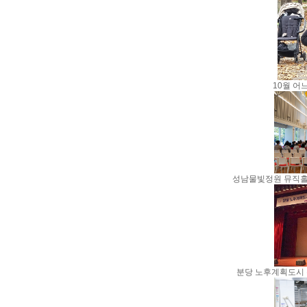
10월 어
성남물빛정원 뮤직홀 공연
분당 노후계획도시