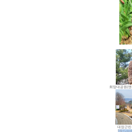
희망대공원(맨
대장근린공