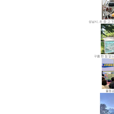
성남시, 초·중·고 
구름 한 점 없
율동공