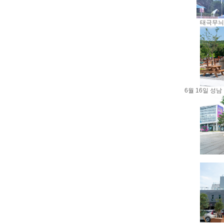
태극무늬
6월 16일 성