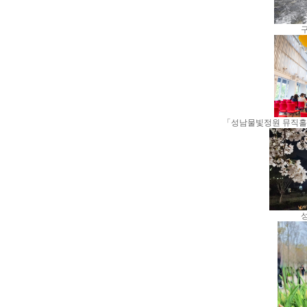
「성남물빛정원 뮤직홀