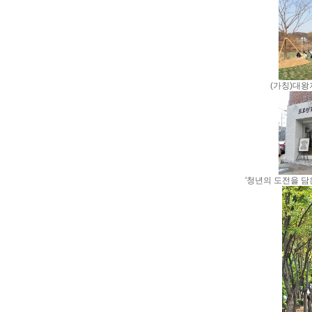
(가칭)대왕
'청년의 도전을 담