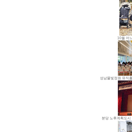
10월 어
성남물빛정원 뮤직홀 공연
분당 노후계획도시