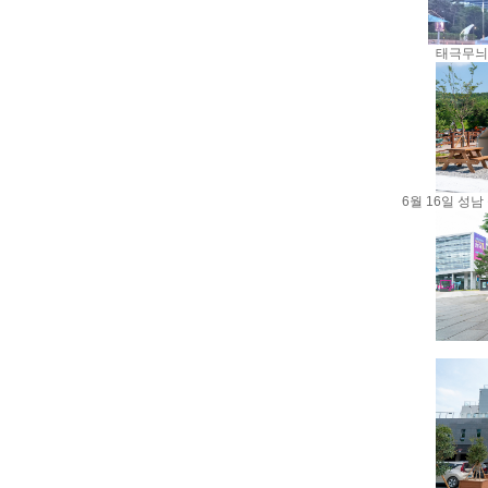
태극무늬
6월 16일 성