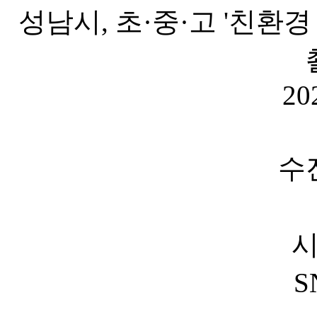
성남시, 초·중·고 '친환
20
수
S