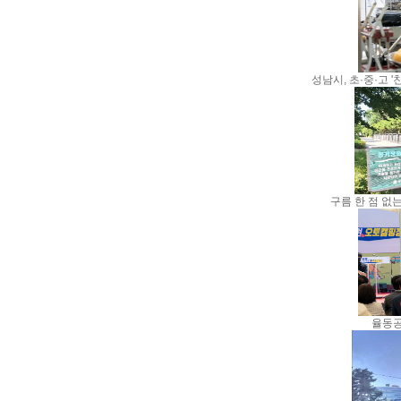
성남시, 초·중·고 
구름 한 점 없
율동공