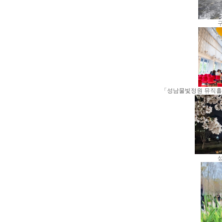
「성남물빛정원 뮤직홀