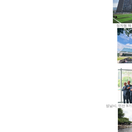
정자동 체
성남시, 민선 9기