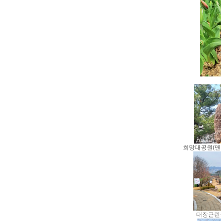
희망대공원(맨
대장근린공